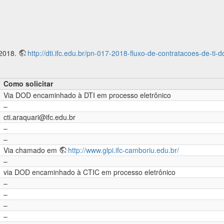
/2018.
http://dti.ifc.edu.br/pn-017-2018-fluxo-de-contratacoes-de-ti-do
Como solicitar
Via DOD encaminhado à DTI em processo eletrônico
–
cti.araquari@ifc.edu.br
–
–
Via chamado em
http://www.glpi.ifc-camboriu.edu.br/
–
via DOD encaminhado à CTIC em processo eletrônico
–
–
–
–