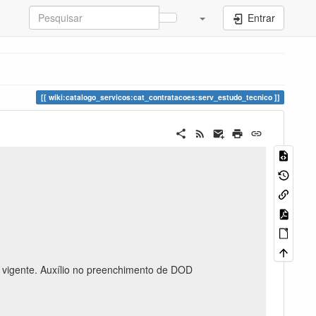
Entrar
wiki:catalogo_servicos:cat_contratacoes:serv_estudo_tecnico
 vigente. Auxílio no preenchimento de DOD