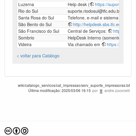
Luzerna
Help desk (
https://suporte.luzern
Rio do Sul
suporte.riodosul@ifc.edu.br
Santa Rosa do Sul
Telefone, e-mail e sistema de cha
São Bento do Sul
http://helpdesk.sbs.ifc.edu.br/
São Francisco do Sul
Central de Serviços:
https://supo
Sombrio
HelpDesk Interno (somente pela re
Videira
Via chamado em
https://helpdesk
< voltar para Catálogo
wiki/catalogo_servicos/cat_impressao/serv_suporte_impressoras.txt
Última modificação:
2025/03/06 16:15
por
andre.zuconelli