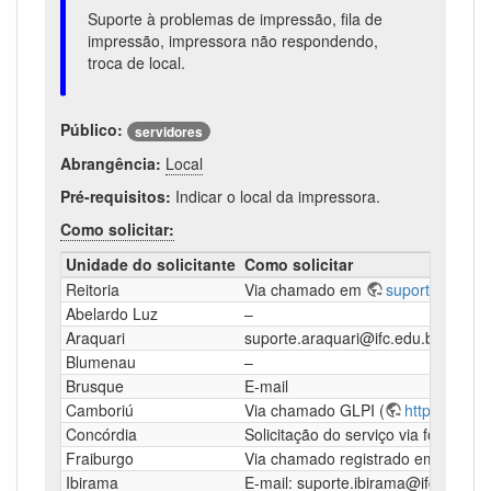
Suporte à problemas de impressão, fila de
impressão, impressora não respondendo,
troca de local.
Público:
servidores
Abrangência:
Local
Pré-requisitos:
Indicar o local da impressora.
Como solicitar:
Unidade do solicitante
Como solicitar
Reitoria
Via chamado em
suporte.ifc.edu
Abelardo Luz
–
Araquari
suporte.araquari@ifc.edu.br
Blumenau
–
Brusque
E-mail
Camboriú
Via chamado GLPI (
http://www.g
Concórdia
Solicitação do serviço via fone 48
Fraiburgo
Via chamado registrado em
http
Ibirama
E-mail: suporte.ibirama@ifc.edu.br